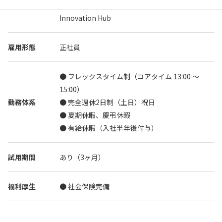
・日野オフィス 東京都⽇野市旭が丘6-6 TMU
Innovation Hub
雇用形態
正社員
● フレックスタイム制（コアタイム 13:00 〜
15:00）
勤務体系
● 完全週休2日制（土日）祝日
● 夏期休暇、慶弔休暇
● 有給休暇（入社半年後付与）
試用期間
あり（3ヶ月）
福利厚生
● 社会保険完備