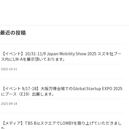
投
固
固
固
1
…
5
6
定
定
定
稿
ペ
ペ
ペ
ー
ー
ー
最近の投稿
ナ
ジ
ジ
ジ
ビ
【イベント】10/31-11/9 Japan Mobility Show 2025 スズキ社ブー
ゲ
BY
ス内にLM-Aを展示頂いております。
ー
2025-10-31
シ
【イベント 9/17-18】大阪万博会場でのGlobal Startup EXPO 2025
ョ
ed
にブース（E19）出展します。
ン
2025-09-14
【メディア】TBS BizスクエアでLOMBYを取り上げていただきまし
BY
た。