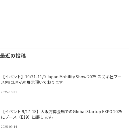
2021-11-01
2021/11/10 Nativ. media（ネイティブメディア） 自動配送ロボットを活用した
物流インフラで暮らしをアップデートしていきたい 〜Yper株式会社 内山智晴さ
ん【地方発DXをリードする起業家たち】 記事は […]
続きを読む
最近の投稿
【イベント】10/31-11/9 Japan Mobility Show 2025 スズキ社ブー
BY
ス内にLM-Aを展示頂いております。
2025-10-31
【イベント 9/17-18】大阪万博会場でのGlobal Startup EXPO 2025
ed
にブース（E19）出展します。
2025-09-14