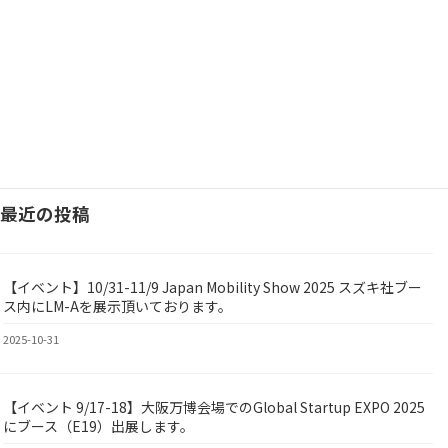
国際ロボット展2023内でのLOMBY視察の様子（西村大臣のX投稿）
続きを読む
投
固
固
固
1
2
…
5
定
定
定
稿
ペ
ペ
ペ
ー
ー
ー
最近の投稿
ナ
ジ
ジ
ジ
ビ
【イベント】10/31-11/9 Japan Mobility Show 2025 スズキ社ブー
ゲ
BY
ス内にLM-Aを展示頂いております。
ー
2025-10-31
シ
【イベント 9/17-18】大阪万博会場でのGlobal Startup EXPO 2025
ョ
ed
にブース（E19）出展します。