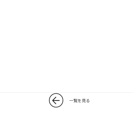
T
共
w
有
itt
er
一覧を見る