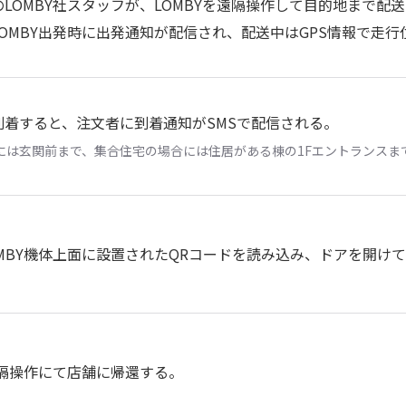
LOMBY社スタッフが、LOMBYを遠隔操作して目的地まで配
OMBY出発時に出発通知が配信され、配送中はGPS情報で走
到着すると、注文者に到着通知がSMSで配信される。
には玄関前まで、集合住宅の場合には住居がある棟の1Fエントランスま
MBY機体上面に設置されたQRコードを読み込み、ドアを開け
遠隔操作にて店舗に帰還する。