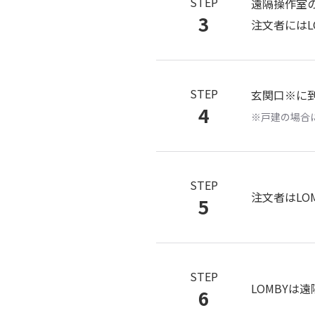
STEP
遠隔操作室の
3
注文者にはL
STEP
玄関口※に
4
※戸建の場合
STEP
注文者はLO
5
STEP
LOMBYは
6