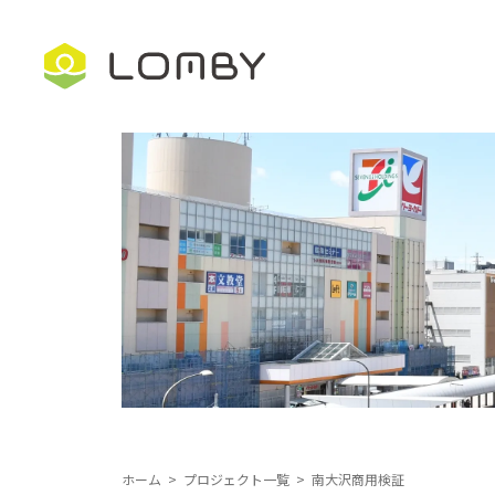
コ
ナ
ン
ビ
テ
ゲ
ン
ー
ツ
シ
へ
ョ
ス
ン
キ
に
ッ
移
プ
動
ホーム
プロジェクト一覧
南大沢商用検証