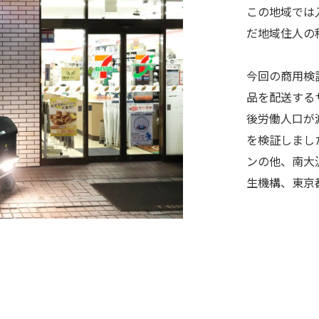
この地域では
だ地域住人の
今回の商用検
品を配送する
後労働人口が
を検証しまし
ンの他、南大
生機構、東京