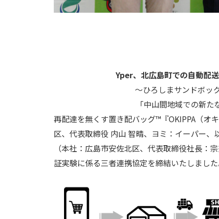
Yper、北広島町での自動
～ひろしまサンドボックス「
「中山間地域での新た
再配達を無くす置き配バッグ™『OKIPPA（オ
区、代表取締役 内⼭ 智晴、ヨミ：イーパー、以
（本社：広島市安佐北区、代表取締役社長：宗
証実験に係る三者連携協定を締結いたしました