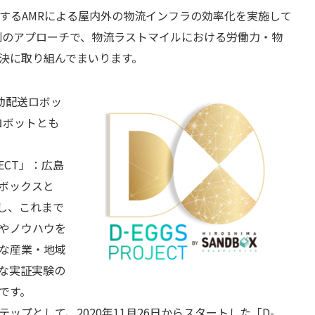
にするAMRによる屋内外の物流インフラの効率化を実施して
た別のアプローチで、物流ラストマイルにおける労働力・物
決に取り組んでまいります。
t 自動配送ロボッ
ロボットとも
ECT」：広島
ボックスと
用し、これまで
やノウハウを
な産業・地域
な実証実験の
です。
プとして、2020年11月26日からスタートした「D-