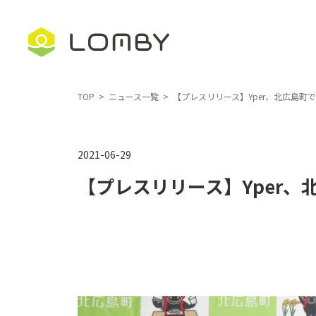
コ
ナ
ン
ビ
テ
ゲ
ン
ー
ツ
シ
TOP
ニュース一覧
【プレスリリース】Yper、北広島
へ
ョ
ス
ン
2021-06-29
キ
に
ッ
移
【プレスリリース】Yper
プ
動