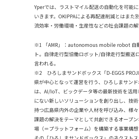
Yperでは、ラストマイル配送の自動化を可能
いきます。OKIPPAによる再配達削減とはま
流効率・労働環境・生産性などの社会課題の解
※1 「AMR」：autonomous mobile robo
ト。自律走行型協働ロボット/自律走行型搬送
言われる。
※2 ひろしまサンドボックス「D-EGGS PROJ
県が中心となって運営を行う、ひろしまサンド
は、AI/IoT、ビックデータ等の最新技術を活
にない新しいソリューションを創り出し、技術
持つ広島県内外の企業や人材を呼び込み、様々
課題の解決をテーマとして共創できるオープン
場（＝プラットフォーム）を構築する事業構想
その「ひろしまサンドボックス」のネクストステッ