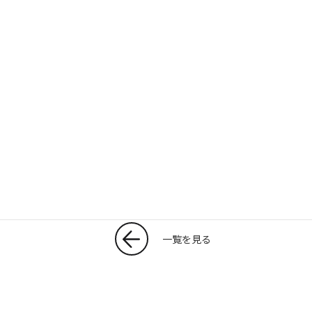
T
共
w
有
itt
er
一覧を見る