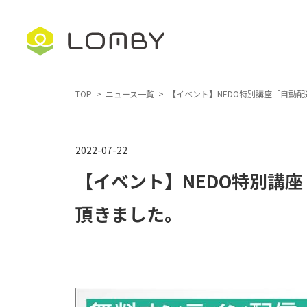
コ
ナ
ン
ビ
テ
ゲ
ン
ー
ツ
シ
TOP
ニュース一覧
【イベント】NEDO特別講座「自動
へ
ョ
ス
ン
2022-07-22
キ
に
ッ
移
【イベント】NEDO特別講
プ
動
頂きました。