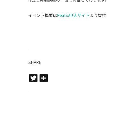
イベント概要は
Peatix申込サイト
より抜粋
T
共
w
有
itt
er