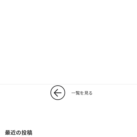
T
共
w
有
itt
er
一覧を見る
最近の投稿