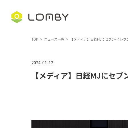
コ
ナ
ン
ビ
テ
ゲ
ン
ー
ツ
シ
TOP
ニュース一覧
【メディア】日経MJにセブン-イレ
へ
ョ
ス
ン
2024-01-12
キ
に
ッ
移
【メディア】日経MJにセブ
プ
動