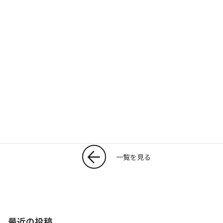
T
共
w
有
itt
er
一覧を見る
最近の投稿