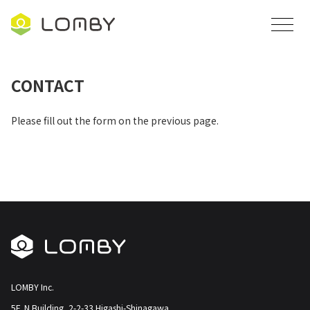
コ
ナ
ン
ビ
テ
ゲ
ン
ー
ツ
シ
CONTACT
へ
ョ
ス
ン
Please fill out the form on the previous page.
キ
に
ッ
移
プ
動
LOMBY Inc.
5F, N Building, 2-2-33 Higashi-Shinagawa,